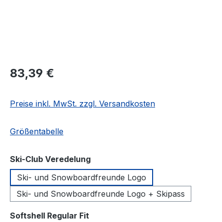
Regulärer Preis:
83,39 €
Preise inkl. MwSt. zzgl. Versandkosten
Größentabelle
auswählen
Ski-Club Veredelung
Ski- und Snowboardfreunde Logo
Ski- und Snowboardfreunde Logo + Skipass
auswählen
Softshell Regular Fit