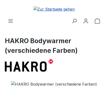
Zum Hauptinhalt springen
Ware
HAKRO Bodywarmer
(verschiedene Farben)
Bildergalerie überspringen