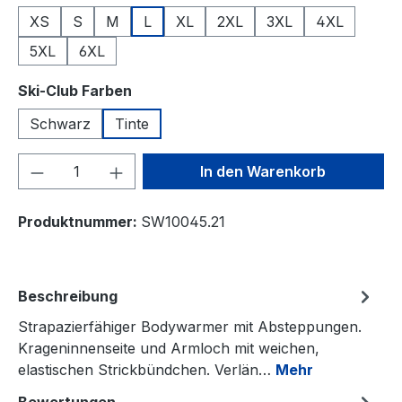
XS
S
M
L
XL
2XL
3XL
4XL
5XL
6XL
auswählen
Ski-Club Farben
Schwarz
Tinte
Produkt Anzahl: Gib den gewünschten We
In den Warenkorb
Produktnummer:
SW10045.21
Beschreibung
Strapazierfähiger Bodywarmer mit Absteppungen.
Krageninnenseite und Armloch mit weichen,
elastischen Strickbündchen. Verlän…
Mehr