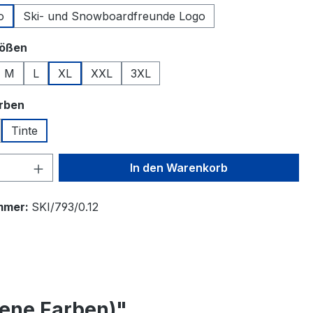
o
Ski- und Snowboardfreunde Logo
auswählen
rößen
M
L
XL
XXL
3XL
auswählen
arben
Tinte
 Anzahl: Gib den gewünschten Wert ein 
In den Warenkorb
mmer:
SKI/793/0.12
ene Farben)"