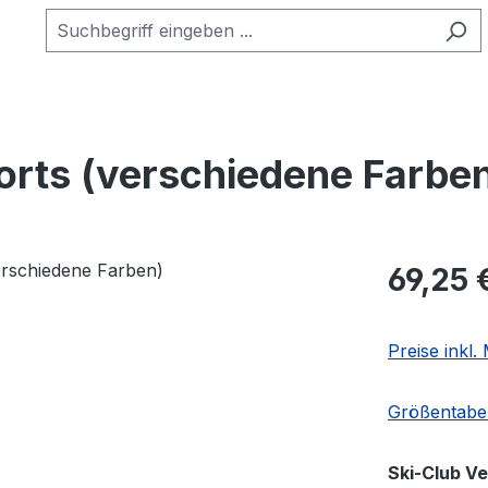
rts (verschiedene Farbe
Regulärer Pr
69,25 
Preise inkl
Größentabel
Ski-Club V