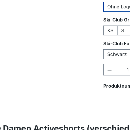
Ohne Log
Ski-Club G
XS
S
Ski-Club F
Schwarz
Produkt
Produktnu
 Damen Activeshorts (verschied