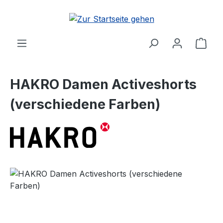
Zum Hauptinhalt springen
Ware
HAKRO Damen Activeshorts
(verschiedene Farben)
Bildergalerie überspringen