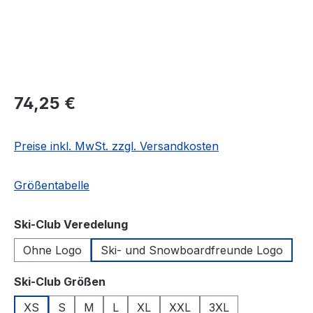
Regulärer Preis:
74,25 €
Preise inkl. MwSt. zzgl. Versandkosten
Größentabelle
auswählen
Ski-Club Veredelung
Ohne Logo
Ski- und Snowboardfreunde Logo
auswählen
Ski-Club Größen
XS
S
M
L
XL
XXL
3XL