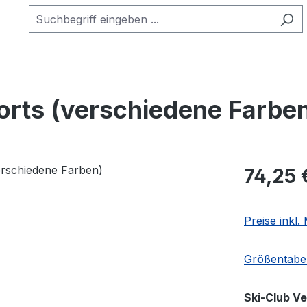
rts (verschiedene Farbe
Regulärer Pr
74,25 
Preise inkl
Größentabel
Ski-Club V