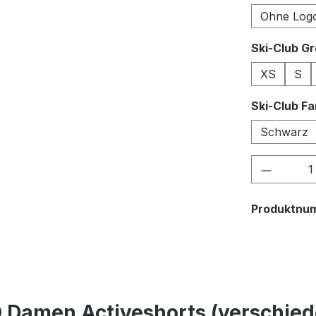
Ohne Log
Ski-Club G
XS
S
Ski-Club F
Schwarz
Produkt
Produktnu
 Damen Activeshorts (verschied