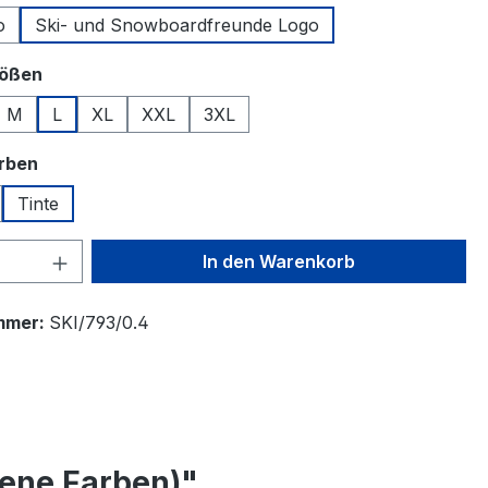
o
Ski- und Snowboardfreunde Logo
auswählen
rößen
M
L
XL
XXL
3XL
auswählen
arben
Tinte
 Anzahl: Gib den gewünschten Wert ein 
In den Warenkorb
mmer:
SKI/793/0.4
ene Farben)"