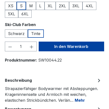
XS
S
M
L
XL
2XL
3XL
4XL
5XL
6XL
auswählen
Ski-Club Farben
Schwarz
Tinte
Produkt Anzahl: Gib den gewünschten We
In den Warenkorb
Produktnummer:
SW10044.22
Beschreibung
Strapazierfähiger Bodywarmer mit Absteppungen.
Krageninnenseite und Armloch mit weichen,
elastischen Strickbündchen. Verlän…
Mehr