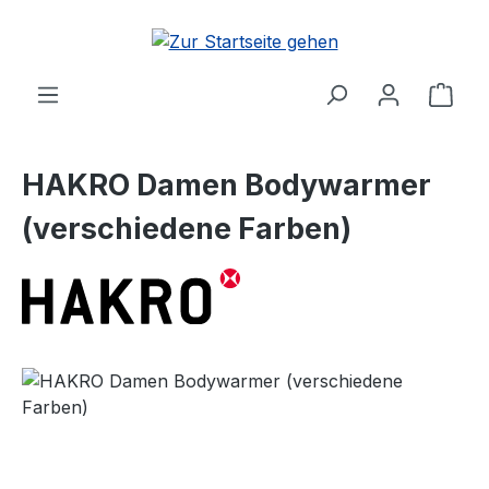
Zum Hauptinhalt springen
Ware
HAKRO Damen Bodywarmer
(verschiedene Farben)
Bildergalerie überspringen