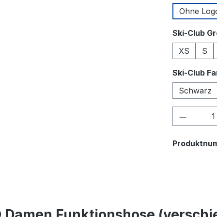
Ohne Log
Ski-Club G
XS
S
Ski-Club F
Schwarz
Produkt
Produktnu
 Damen Funktionshose (verschi