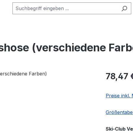
hose (verschiedene Farb
Regulärer Pr
78,47 
Preise inkl
Größentabel
Ski-Club V