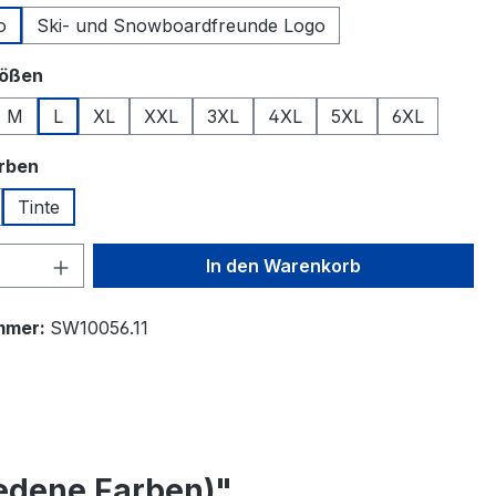
o
Ski- und Snowboardfreunde Logo
auswählen
rößen
M
L
XL
XXL
3XL
4XL
5XL
6XL
auswählen
arben
Tinte
 Anzahl: Gib den gewünschten Wert ein 
In den Warenkorb
mmer:
SW10056.11
edene Farben)"