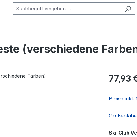
te (verschiedene Farben
Regulärer Pr
77,93 
Preise inkl
Größentabel
Ski-Club V