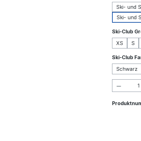
Ski- und 
Ski- und 
Ski-Club G
XS
S
Ski-Club F
Schwarz
Produkt
Produktnu