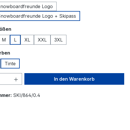
Snowboardfreunde Logo
Snowboardfreunde Logo + Skipass
auswählen
rößen
M
L
XL
XXL
3XL
auswählen
arben
Tinte
 Anzahl: Gib den gewünschten Wert ein 
In den Warenkorb
mmer:
SKI/864/0.4