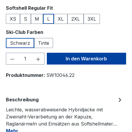
auswählen
Softshell Regular Fit
XS
S
M
L
XL
2XL
3XL
auswählen
Ski-Club Farben
Schwarz
Tinte
Produkt Anzahl: Gib den gewünschten We
In den Warenkorb
Produktnummer:
SW10046.22
Beschreibung
Leichte, wasserabweisende Hybridjacke mit
Zweinaht-Verarbeitung an der Kapuze,
Raglanärmeln und Einsätzen aus Softshellmater…
Mehr