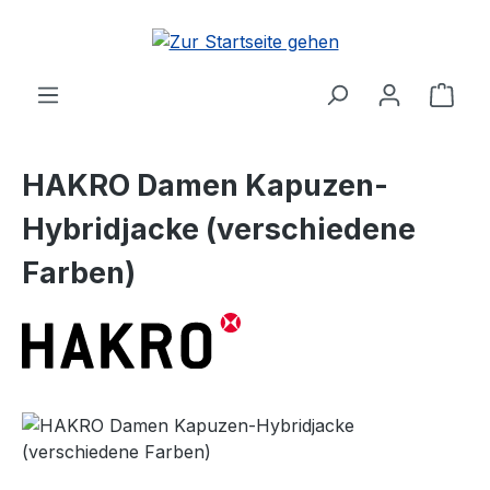
Zum Hauptinhalt springen
Ware
HAKRO Damen Kapuzen-
Hybridjacke (verschiedene
Farben)
Bildergalerie überspringen