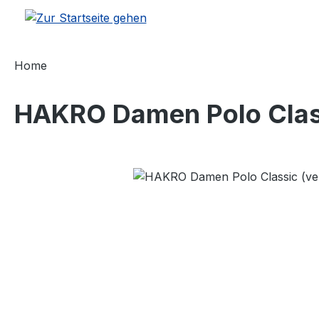
m Hauptinhalt springen
Zur Suche springen
Zur Hauptnavigation springen
Home
HAKRO Damen Polo Class
Bildergalerie überspringen