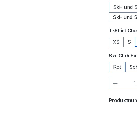
Ski- und
Ski- und 
T-Shirt Cla
XS
S
Ski-Club F
Rot
Sc
Produkt
Produktnu