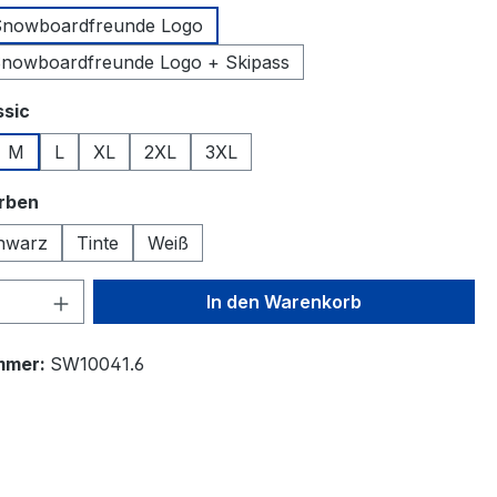
 Snowboardfreunde Logo
Snowboardfreunde Logo + Skipass
auswählen
ssic
M
L
XL
2XL
3XL
auswählen
arben
hwarz
Tinte
Weiß
 Anzahl: Gib den gewünschten Wert ein 
In den Warenkorb
mmer:
SW10041.6