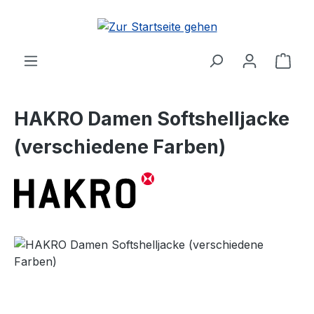
Zum Hauptinhalt springen
Ware
HAKRO Damen Softshelljacke
(verschiedene Farben)
Bildergalerie überspringen