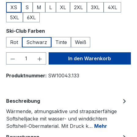
XS
S
M
L
XL
2XL
3XL
4XL
5XL
6XL
auswählen
Ski-Club Farben
Rot
Schwarz
Tinte
Weiß
Produkt Anzahl: Gib den gewünschten We
In den Warenkorb
Produktnummer:
SW10043.133
Beschreibung
Wärmende, atmungsaktive und strapazierfähige
Softshelljacke mit wasser- und winddichtem
Softshell-Obermaterial. Mit Druck k…
Mehr