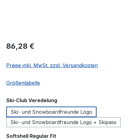
Regulärer Preis:
86,28 €
Preise inkl. MwSt. zzgl. Versandkosten
Größentabelle
auswählen
Ski-Club Veredelung
Ski- und Snowboardfreunde Logo
Ski- und Snowboardfreunde Logo + Skipass
auswählen
Softshell Regular Fit