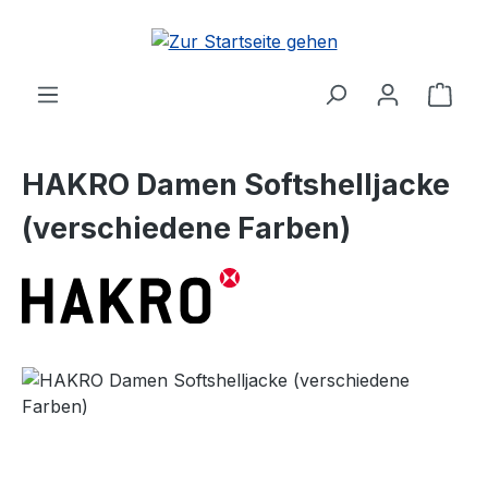
Zum Hauptinhalt springen
Ware
HAKRO Damen Softshelljacke
(verschiedene Farben)
Bildergalerie überspringen