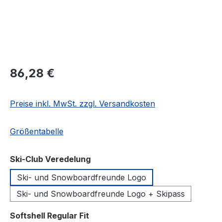
Regulärer Preis:
86,28 €
Preise inkl. MwSt. zzgl. Versandkosten
Größentabelle
auswählen
Ski-Club Veredelung
Ski- und Snowboardfreunde Logo
Ski- und Snowboardfreunde Logo + Skipass
auswählen
Softshell Regular Fit