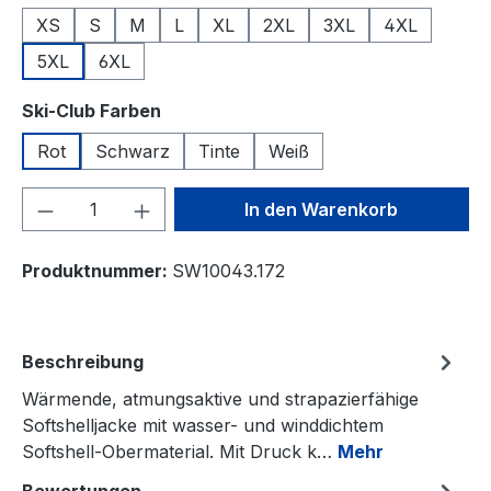
XS
S
M
L
XL
2XL
3XL
4XL
5XL
6XL
auswählen
Ski-Club Farben
Rot
Schwarz
Tinte
Weiß
Produkt Anzahl: Gib den gewünschten We
In den Warenkorb
Produktnummer:
SW10043.172
Beschreibung
Wärmende, atmungsaktive und strapazierfähige
Softshelljacke mit wasser- und winddichtem
Softshell-Obermaterial. Mit Druck k…
Mehr