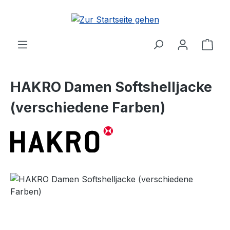
Zum Hauptinhalt springen
Ware
HAKRO Damen Softshelljacke
(verschiedene Farben)
Bildergalerie überspringen