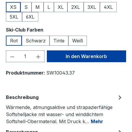
XS
S
M
L
XL
2XL
3XL
4XL
5XL
6XL
auswählen
Ski-Club Farben
Rot
Schwarz
Tinte
Weiß
Produkt Anzahl: Gib den gewünschten We
In den Warenkorb
Produktnummer:
SW10043.37
Beschreibung
Wärmende, atmungsaktive und strapazierfähige
Softshelljacke mit wasser- und winddichtem
Softshell-Obermaterial. Mit Druck k…
Mehr