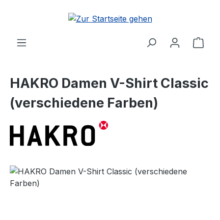
Zum Hauptinhalt springen
Ware
HAKRO Damen V-Shirt Classic
(verschiedene Farben)
Bildergalerie überspringen