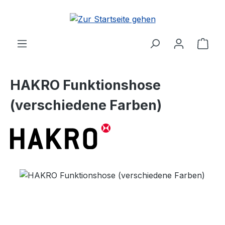
Zum Hauptinhalt springen
Ware
HAKRO Funktionshose
(verschiedene Farben)
Bildergalerie überspringen