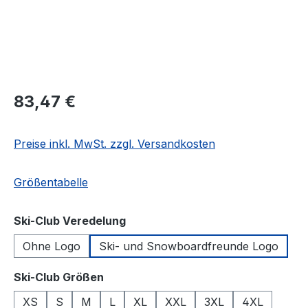
Regulärer Preis:
83,47 €
Preise inkl. MwSt. zzgl. Versandkosten
Größentabelle
auswählen
Ski-Club Veredelung
Ohne Logo
Ski- und Snowboardfreunde Logo
auswählen
Ski-Club Größen
XS
S
M
L
XL
XXL
3XL
4XL