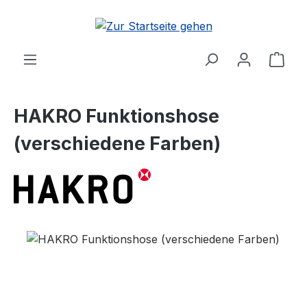
Zum Hauptinhalt springen
Ware
HAKRO Funktionshose
(verschiedene Farben)
Bildergalerie überspringen