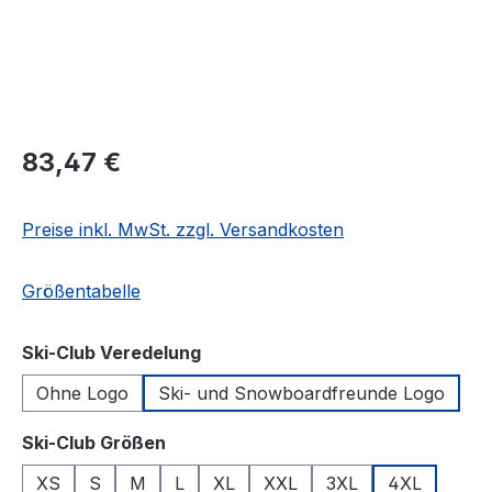
Regulärer Preis:
83,47 €
Preise inkl. MwSt. zzgl. Versandkosten
Größentabelle
auswählen
Ski-Club Veredelung
Ohne Logo
Ski- und Snowboardfreunde Logo
auswählen
Ski-Club Größen
XS
S
M
L
XL
XXL
3XL
4XL