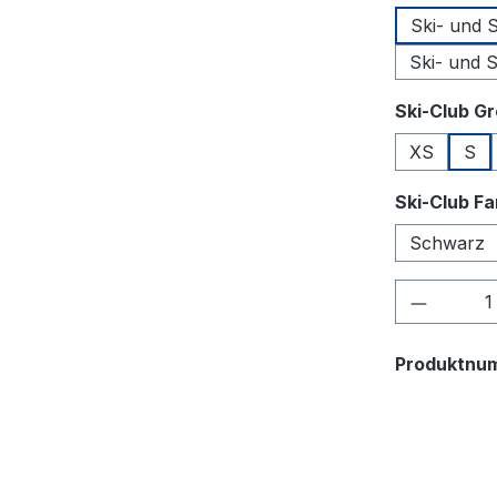
Ski- und
Ski- und 
Ski-Club G
XS
S
Ski-Club F
Schwarz
Produkt
Produktnu