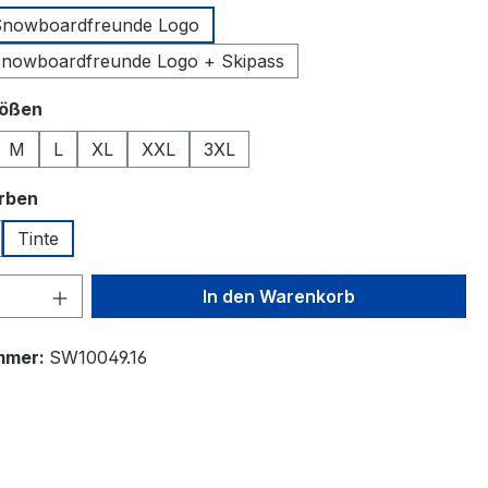
 Snowboardfreunde Logo
Snowboardfreunde Logo + Skipass
auswählen
rößen
M
L
XL
XXL
3XL
auswählen
arben
Tinte
 Anzahl: Gib den gewünschten Wert ein 
In den Warenkorb
mmer:
SW10049.16