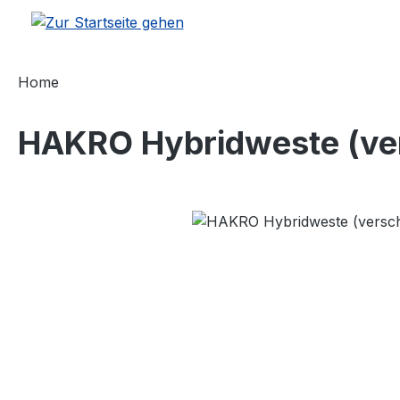
m Hauptinhalt springen
Zur Suche springen
Zur Hauptnavigation springen
Home
HAKRO Hybridweste (ve
Bildergalerie überspringen