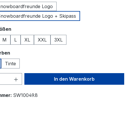
Snowboardfreunde Logo
Snowboardfreunde Logo + Skipass
auswählen
rößen
M
L
XL
XXL
3XL
auswählen
arben
Tinte
 Anzahl: Gib den gewünschten Wert ein 
In den Warenkorb
mmer:
SW10049.8