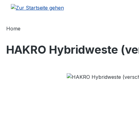
m Hauptinhalt springen
Zur Suche springen
Zur Hauptnavigation springen
Home
HAKRO Hybridweste (ve
Bildergalerie überspringen