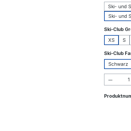
Ski- und 
Ski- und 
Ski-Club G
XS
S
Ski-Club F
Schwarz
Produkt
Produktnu