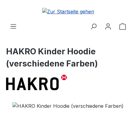
Zum Hauptinhalt springen
Ware
HAKRO Kinder Hoodie
(verschiedene Farben)
Bildergalerie überspringen