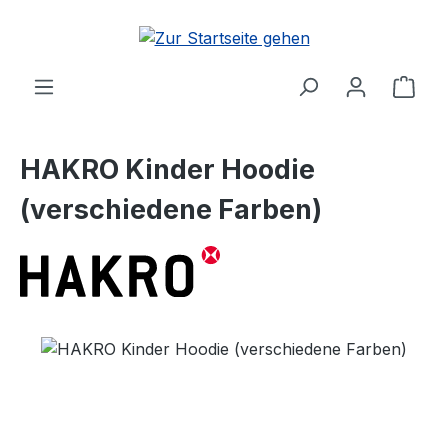
Zum Hauptinhalt springen
Ware
HAKRO Kinder Hoodie
(verschiedene Farben)
Bildergalerie überspringen