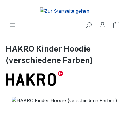
Zum Hauptinhalt springen
Ware
HAKRO Kinder Hoodie
(verschiedene Farben)
Bildergalerie überspringen