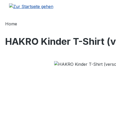
m Hauptinhalt springen
Zur Suche springen
Zur Hauptnavigation springen
Home
HAKRO Kinder T-Shirt (
Bildergalerie überspringen