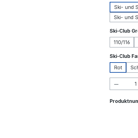
Ski- und
Ski- und 
Ski-Club G
110/116
Ski-Club F
Rot
Sc
Produkt
Produktnu