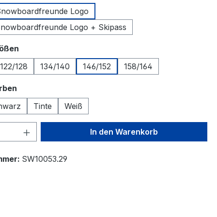
 Snowboardfreunde Logo
Snowboardfreunde Logo + Skipass
auswählen
rößen
122/128
134/140
146/152
158/164
auswählen
arben
hwarz
Tinte
Weiß
 Anzahl: Gib den gewünschten Wert ein 
In den Warenkorb
mmer:
SW10053.29