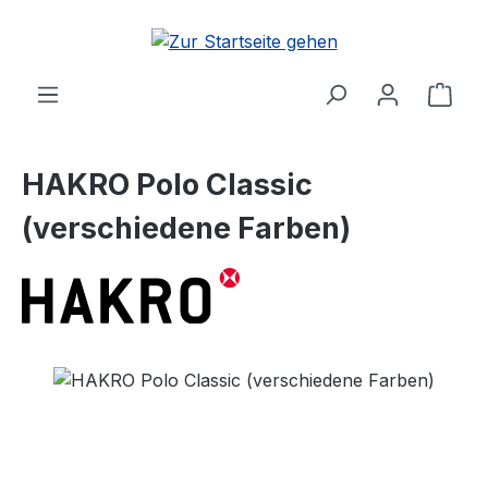
Zum Hauptinhalt springen
Ware
HAKRO Polo Classic
(verschiedene Farben)
Bildergalerie überspringen