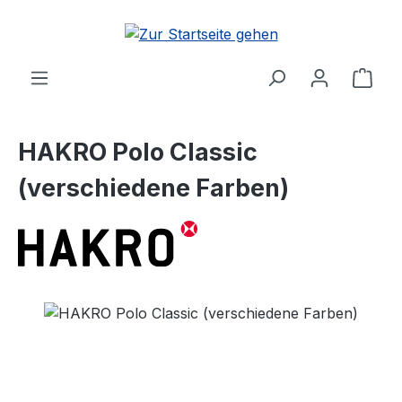
Zum Hauptinhalt springen
Ware
HAKRO Polo Classic
(verschiedene Farben)
Bildergalerie überspringen