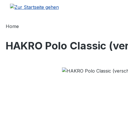
m Hauptinhalt springen
Zur Suche springen
Zur Hauptnavigation springen
Home
HAKRO Polo Classic (ve
Bildergalerie überspringen