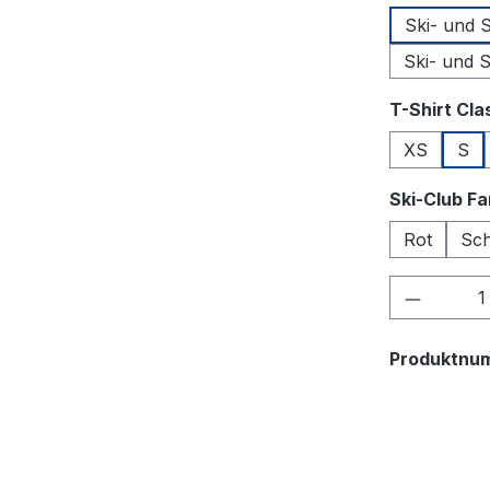
Ski- und
Ski- und 
T-Shirt Cla
XS
S
Ski-Club F
Rot
Sc
Produkt
Produktnu