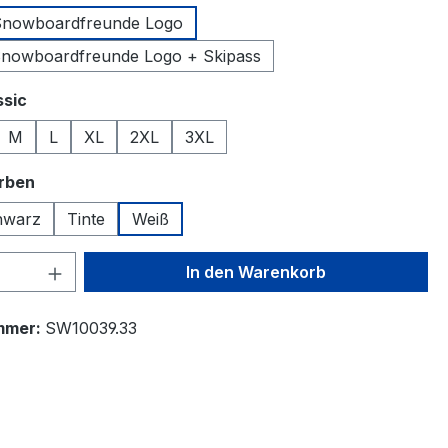
 Snowboardfreunde Logo
Snowboardfreunde Logo + Skipass
auswählen
ssic
M
L
XL
2XL
3XL
auswählen
arben
hwarz
Tinte
Weiß
 Anzahl: Gib den gewünschten Wert ein 
In den Warenkorb
mmer:
SW10039.33