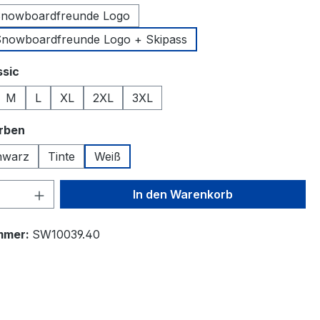
Snowboardfreunde Logo
Snowboardfreunde Logo + Skipass
auswählen
ssic
M
L
XL
2XL
3XL
auswählen
arben
hwarz
Tinte
Weiß
 Anzahl: Gib den gewünschten Wert ein 
In den Warenkorb
mmer:
SW10039.40