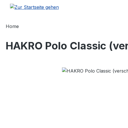
m Hauptinhalt springen
Zur Suche springen
Zur Hauptnavigation springen
Home
HAKRO Polo Classic (ve
Bildergalerie überspringen