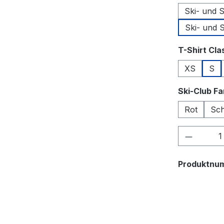
Ski- und 
Ski- und 
T-Shirt Cla
XS
S
Ski-Club F
Rot
Sc
Produkt
Produktnu