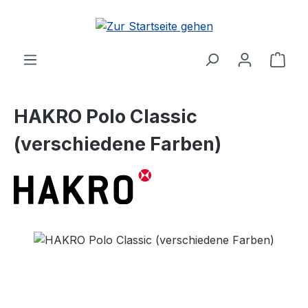
Zum Hauptinhalt springen
Ware
HAKRO Polo Classic
(verschiedene Farben)
Bildergalerie überspringen