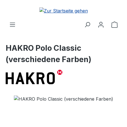
Zum Hauptinhalt springen
Ware
HAKRO Polo Classic
(verschiedene Farben)
Bildergalerie überspringen