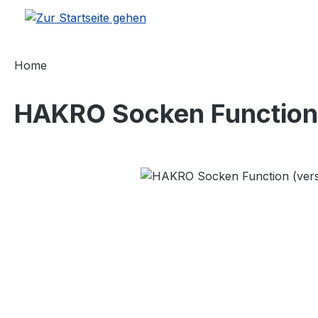
m Hauptinhalt springen
Zur Suche springen
Zur Hauptnavigation springen
Home
HAKRO Socken Function 
Bildergalerie überspringen