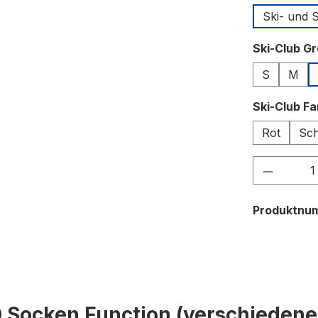
Ski- und
Ski-Club G
S
M
Ski-Club F
Rot
Sc
Produkt
Produktnu
Socken Function (verschiedene