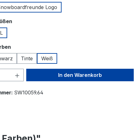
 Snowboardfreunde Logo
auswählen
rößen
L
auswählen
arben
hwarz
Tinte
Weiß
 Anzahl: Gib den gewünschten Wert ein 
In den Warenkorb
mmer:
SW10059.64
 Farben)"