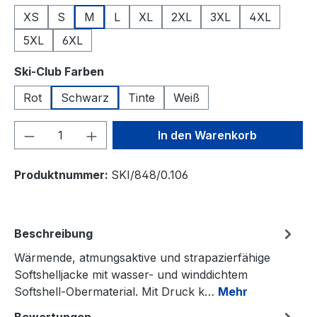
XS
S
M
L
XL
2XL
3XL
4XL
5XL
6XL
auswählen
Ski-Club Farben
Rot
Schwarz
Tinte
Weiß
Produkt Anzahl: Gib den gewünschten We
In den Warenkorb
Produktnummer:
SKI/848/0.106
Beschreibung
Wärmende, atmungsaktive und strapazierfähige
Softshelljacke mit wasser- und winddichtem
Softshell-Obermaterial. Mit Druck k…
Mehr