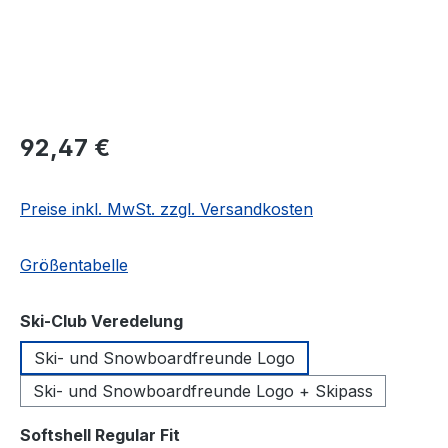
Regulärer Preis:
92,47 €
Preise inkl. MwSt. zzgl. Versandkosten
Größentabelle
auswählen
Ski-Club Veredelung
Ski- und Snowboardfreunde Logo
Ski- und Snowboardfreunde Logo + Skipass
auswählen
Softshell Regular Fit