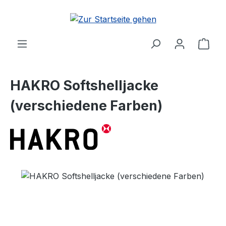
Zum Hauptinhalt springen
Ware
HAKRO Softshelljacke
(verschiedene Farben)
Bildergalerie überspringen