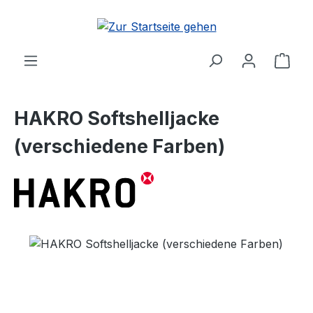
Zum Hauptinhalt springen
Ware
HAKRO Softshelljacke
(verschiedene Farben)
Bildergalerie überspringen