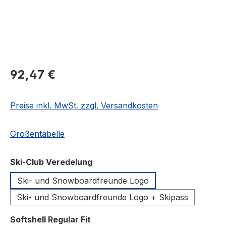
Regulärer Preis:
92,47 €
Preise inkl. MwSt. zzgl. Versandkosten
Größentabelle
auswählen
Ski-Club Veredelung
Ski- und Snowboardfreunde Logo
Ski- und Snowboardfreunde Logo + Skipass
auswählen
Softshell Regular Fit