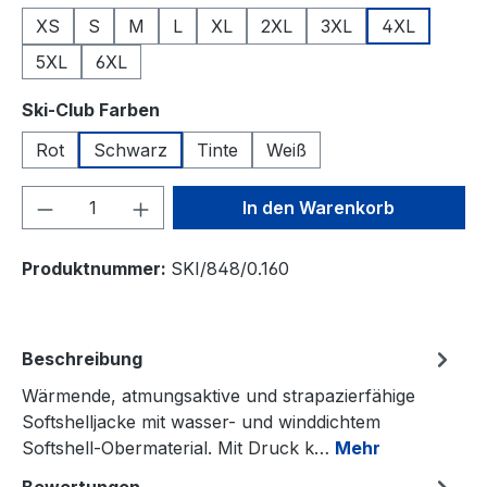
XS
S
M
L
XL
2XL
3XL
4XL
5XL
6XL
auswählen
Ski-Club Farben
Rot
Schwarz
Tinte
Weiß
Produkt Anzahl: Gib den gewünschten We
In den Warenkorb
Produktnummer:
SKI/848/0.160
Beschreibung
Wärmende, atmungsaktive und strapazierfähige
Softshelljacke mit wasser- und winddichtem
Softshell-Obermaterial. Mit Druck k…
Mehr