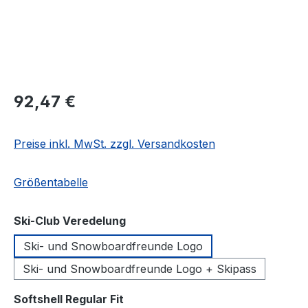
Regulärer Preis:
92,47 €
Preise inkl. MwSt. zzgl. Versandkosten
Größentabelle
auswählen
Ski-Club Veredelung
Ski- und Snowboardfreunde Logo
Ski- und Snowboardfreunde Logo + Skipass
auswählen
Softshell Regular Fit