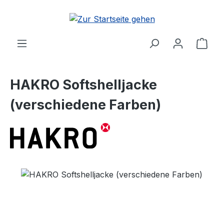
Zum Hauptinhalt springen
Ware
HAKRO Softshelljacke
(verschiedene Farben)
Bildergalerie überspringen