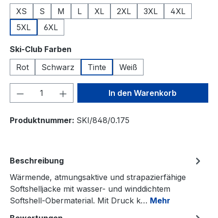
XS
S
M
L
XL
2XL
3XL
4XL
5XL
6XL
auswählen
Ski-Club Farben
Rot
Schwarz
Tinte
Weiß
Produkt Anzahl: Gib den gewünschten We
In den Warenkorb
Produktnummer:
SKI/848/0.175
Beschreibung
Wärmende, atmungsaktive und strapazierfähige
Softshelljacke mit wasser- und winddichtem
Softshell-Obermaterial. Mit Druck k…
Mehr