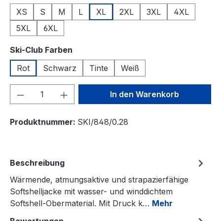
XS
S
M
L
XL
2XL
3XL
4XL
5XL
6XL
auswählen
Ski-Club Farben
Rot
Schwarz
Tinte
Weiß
Produkt Anzahl: Gib den gewünschten We
In den Warenkorb
Produktnummer:
SKI/848/0.28
Beschreibung
Wärmende, atmungsaktive und strapazierfähige
Softshelljacke mit wasser- und winddichtem
Softshell-Obermaterial. Mit Druck k…
Mehr