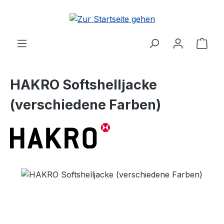
Zum Hauptinhalt springen
Ware
HAKRO Softshelljacke
(verschiedene Farben)
Bildergalerie überspringen