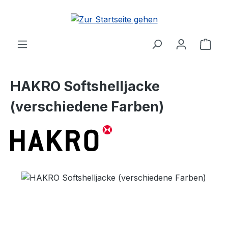
Zum Hauptinhalt springen
Ware
HAKRO Softshelljacke
(verschiedene Farben)
Bildergalerie überspringen