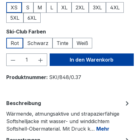
XS
S
M
L
XL
2XL
3XL
4XL
5XL
6XL
auswählen
Ski-Club Farben
Rot
Schwarz
Tinte
Weiß
Produkt Anzahl: Gib den gewünschten We
In den Warenkorb
Produktnummer:
SKI/848/0.37
Beschreibung
Wärmende, atmungsaktive und strapazierfähige
Softshelljacke mit wasser- und winddichtem
Softshell-Obermaterial. Mit Druck k…
Mehr