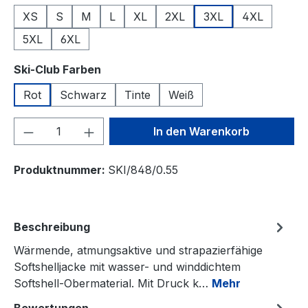
XS
S
M
L
XL
2XL
3XL
4XL
5XL
6XL
auswählen
Ski-Club Farben
Rot
Schwarz
Tinte
Weiß
Produkt Anzahl: Gib den gewünschten We
In den Warenkorb
Produktnummer:
SKI/848/0.55
Beschreibung
Wärmende, atmungsaktive und strapazierfähige
Softshelljacke mit wasser- und winddichtem
Softshell-Obermaterial. Mit Druck k…
Mehr