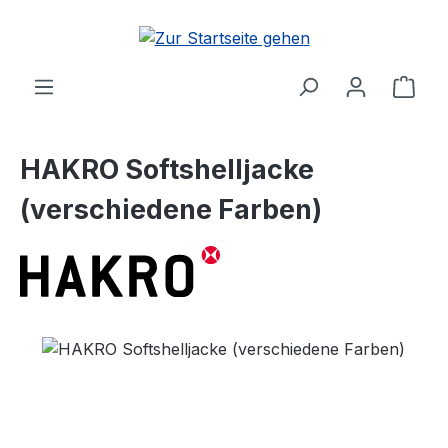
Zum Hauptinhalt springen
Ware
HAKRO Softshelljacke
(verschiedene Farben)
Bildergalerie überspringen