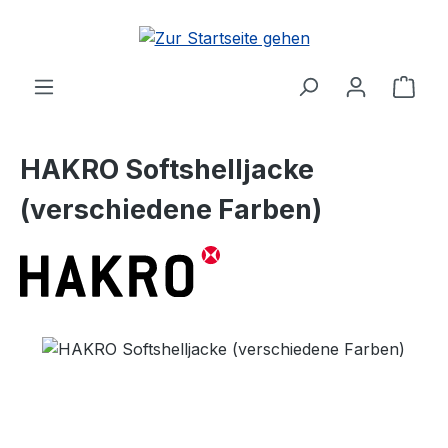
Zum Hauptinhalt springen
Ware
HAKRO Softshelljacke
(verschiedene Farben)
Bildergalerie überspringen