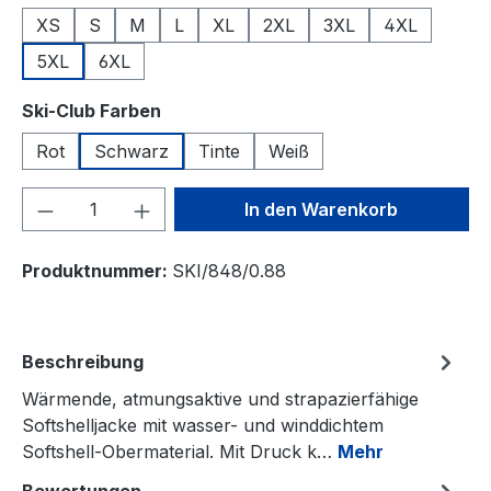
XS
S
M
L
XL
2XL
3XL
4XL
5XL
6XL
auswählen
Ski-Club Farben
Rot
Schwarz
Tinte
Weiß
Produkt Anzahl: Gib den gewünschten We
In den Warenkorb
Produktnummer:
SKI/848/0.88
Beschreibung
Wärmende, atmungsaktive und strapazierfähige
Softshelljacke mit wasser- und winddichtem
Softshell-Obermaterial. Mit Druck k…
Mehr