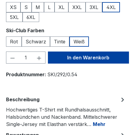
XS
S
M
L
XL
XXL
3XL
4XL
5XL
6XL
auswählen
Ski-Club Farben
Rot
Schwarz
Tinte
Weiß
Produkt Anzahl: Gib den gewünschten We
In den Warenkorb
Produktnummer:
SKI/292/0.54
Beschreibung
Hochwertiges T-Shirt mit Rundhalsausschnitt,
Halsbündchen und Nackenband. Mittelschwerer
Single-Jersey mit Elasthan verstärk…
Mehr