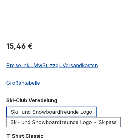
Regulärer Preis:
15,46 €
Preise inkl. MwSt. zzgl. Versandkosten
Größentabelle
auswählen
Ski-Club Veredelung
Ski- und Snowboardfreunde Logo
Ski- und Snowboardfreunde Logo + Skipass
auswählen
T-Shirt Classic