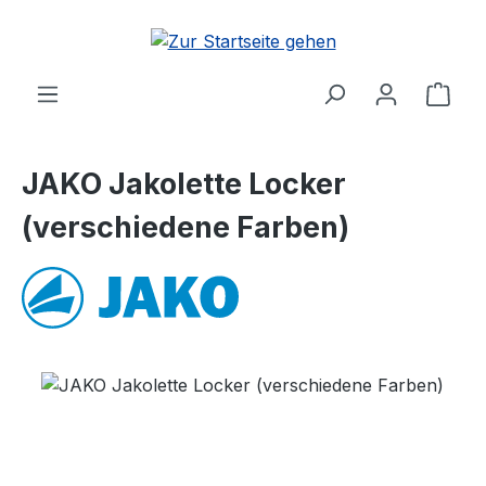
Zum Hauptinhalt springen
Ware
JAKO Jakolette Locker
(verschiedene Farben)
Bildergalerie überspringen