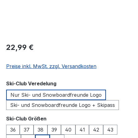
Regulärer Preis:
22,99 €
Preise inkl. MwSt. zzgl. Versandkosten
auswählen
Ski-Club Veredelung
Nur Ski- und Snowboardfreunde Logo
Ski- und Snowboardfreunde Logo + Skipass
auswählen
Ski-Club Größen
36
37
38
39
40
41
42
43