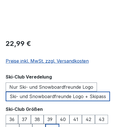
Regulärer Preis:
22,99 €
Preise inkl. MwSt. zzgl. Versandkosten
auswählen
Ski-Club Veredelung
Nur Ski- und Snowboardfreunde Logo
Ski- und Snowboardfreunde Logo + Skipass
auswählen
Ski-Club Größen
36
37
38
39
40
41
42
43