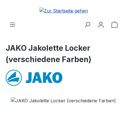
Zum Hauptinhalt springen
Ware
JAKO Jakolette Locker
(verschiedene Farben)
Bildergalerie überspringen