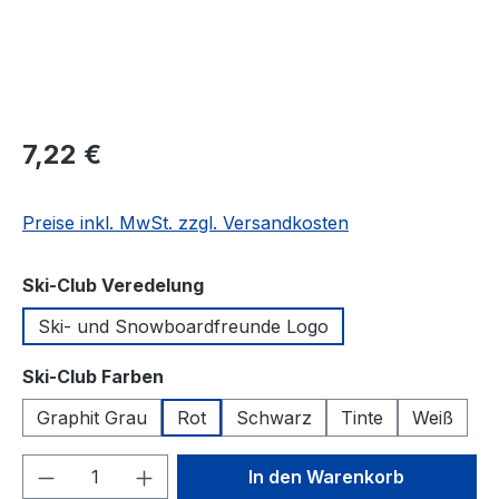
Regulärer Preis:
7,22 €
Preise inkl. MwSt. zzgl. Versandkosten
auswählen
Ski-Club Veredelung
Ski- und Snowboardfreunde Logo
auswählen
Ski-Club Farben
Graphit Grau
Rot
Schwarz
Tinte
Weiß
Produkt Anzahl: Gib den gewünschten We
In den Warenkorb