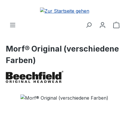
Zum Hauptinhalt springen
Ware
Morf® Original (verschiedene
Farben)
Bildergalerie überspringen