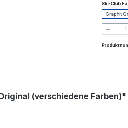
Ski-Club F
Graphit G
Produkt
Produktnu
riginal (verschiedene Farben)"