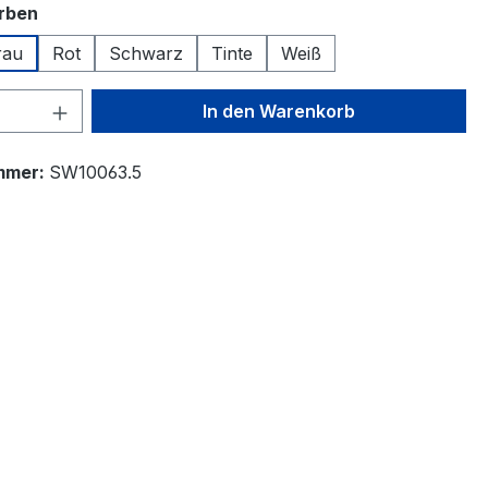
auswählen
arben
rau
Rot
Schwarz
Tinte
Weiß
 Anzahl: Gib den gewünschten Wert ein 
In den Warenkorb
mmer:
SW10063.5